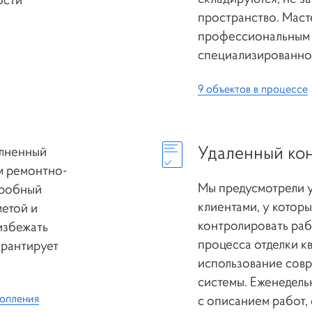
пространство. Маст
профессиональным 
специализированно
9 объектов в процессе
ФОРМА ОБРАТНОЙ СВ
Е РАБОТАЕТ!
Удаленный ко
олненный
м ремонтно-
Мы предусмотрели 
дробный
ОТПРАВЛЯЙТЕ ВАШИ 
клиентами, у котор
етой и
ZAKAZ@REMCRAFT.R
контролировать раб
избежать
ИЛИ ЗВОНИТЕ ПО ТЕЛЕ
процесса отделки к
арантирует
использование сов
системы. Еженедель
топления
с описанием работ, 