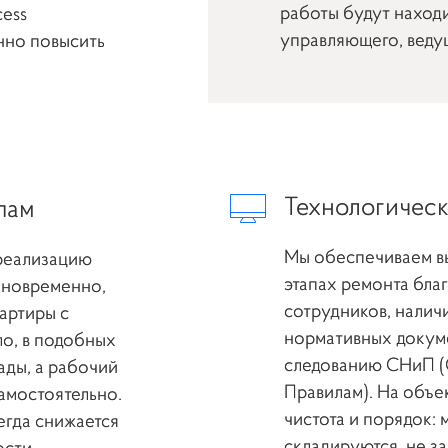
работы будут наход
cess
управляющего, веду
нно повысить
Технологическ
пам
Мы обеспечиваем вы
 реализацию
этапах ремонта бла
иновременно,
сотрудников, нали
артиры с
нормативных докуме
ло, в подобных
следованию СНиП (
ады, а рабочий
Правилам). На объе
амостоятельно.
чистота и порядок:
егда снижается
складируются, не з
ости