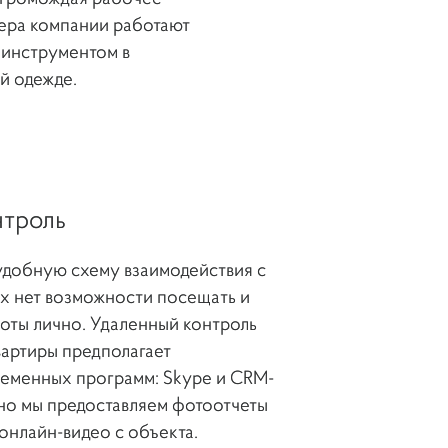
ера компании работают
инструментом в
й одежде.
ЯЗИ
нтроль
удобную схему взаимодействия с
ЗАЯВКИ НА ПОЧТУ
ых нет возможности посещать и
U
оты лично. Удаленный контроль
ФОНУ +7 495 799-10-80
вартиры предполагает
ременных программ: Skype и CRM-
но мы предоставляем фотоотчеты
онлайн-видео с объекта.