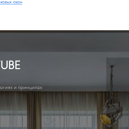
иковых окон
Обзор...
UBE
логиях и принципах