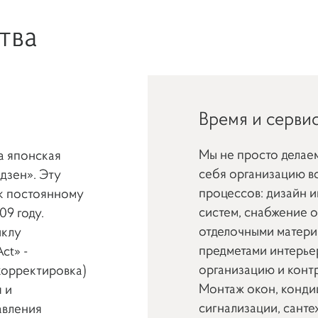
тва
Время и серви
Мы не просто делаем
а японская
себя организацию в
дзен». Эту
процессов: дизайн 
 к постоянному
систем, снабжение 
09 году.
отделочными матери
иклу
предметами интерье
ct» -
организацию и конт
 корректировка)
Монтаж окон, конди
 и
сигнализации, сантех
авления