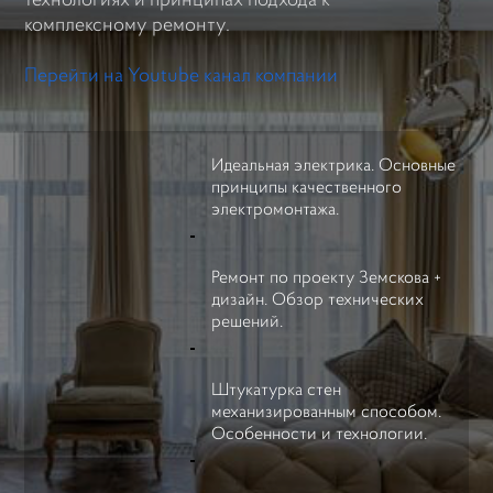
комплексному ремонту.
Перейти на Youtube канал компании
Идеальная электрика. Основные
принципы качественного
электромонтажа.
Ремонт по проекту Земскова +
дизайн. Обзор технических
решений.
Штукатурка стен
механизированным способом.
Особенности и технологии.