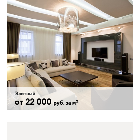
комплекс работ внутри таунхауса: штукатурные
работы, устройство стяжки, работа по монтажу систем
отопления и водоснабжения, электромонтажные
работы, малярные работы, плиточные работы,
монтажные работы, финишные работы.
2
Работа 18 000 руб. за м
2
Черновые материалы +14 000 руб. за м
Элитный
от 22 000
2
руб. за м
Включает в себя все работы "Комплексного" ремонта,
но отличается высоким уровнем дизайнерских
решений, дорогими отделочными материалами и