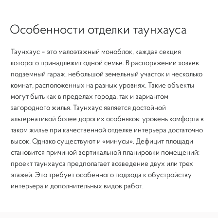
Особенности отделки таунхауса
Прикрепить файл
Обзор...
Таунхаус – это малоэтажный моноблок, каждая секция
которого принадлежит одной семье. В распоряжении хозяев
ОТПРАВЛЯЙТЕ ВАШИ ЗАЯВКИ НА ПОЧТУ
подземный гараж, небольшой земельный участок и несколько
ZAKAZ@REMCRAFT.RU
ИЛИ ЗВОНИТЕ
комнат, расположенных на разных уровнях. Такие объекты
ПО ТЕЛЕФОНУ +7 495 799-10-80
могут быть как в пределах города, так и вариантом
загородного жилья. Таунхаус является достойной
альтернативой более дорогих особняков: уровень комфорта в
таком жилье при качественной отделке интерьера достаточно
высок. Однако существуют и «минусы». Дефицит площади
становится причиной вертикальной планировки помещений:
проект таунхауса предполагает возведение двух или трех
этажей. Это требует особенного подхода к обустройству
интерьера и дополнительных видов работ.