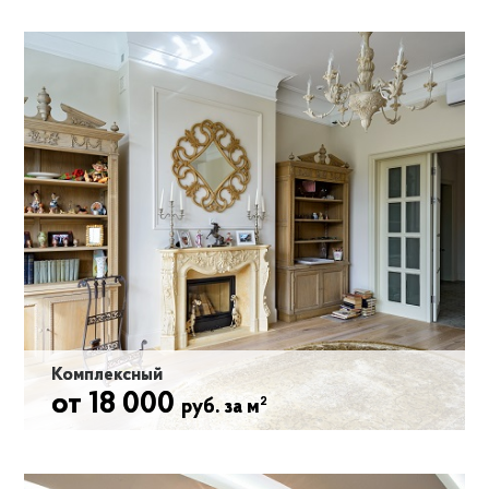
Ремонт таунхауса без выполнения инженерных работ
состоит из: штукатурных работ, устройства стяжки,
монтажных работ, малярных работ, монтажа гкл
конструкций, плиточных работ, финишных работ.
2
Работа 18 000 руб. за м
2
Черновые материалы +10 000 руб. за м
Комплексный
от 18 000
2
руб. за м
Включает в себя весь отделочный и инженерный