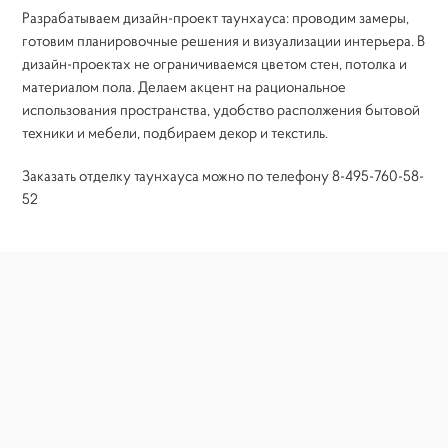
Отделка фасада
Разрабатываем дизайн-проект таунхауса: проводим замеры,
готовим планировочные решения и визуализации интерьера. В
дизайн-проектах не ограничиваемся цветом стен, потолка и
Ремонт деревянного дома
материалом пола. Делаем акцент на рациональное
использования пространства, удобство располжения бытовой
Статьи
техники и мебели, подбираем декор и текстиль.
Заказать отделку таунхауса можно по телефону 8-495-760-58-
Дизайн интерьера
52
Инженерные системы
Компания