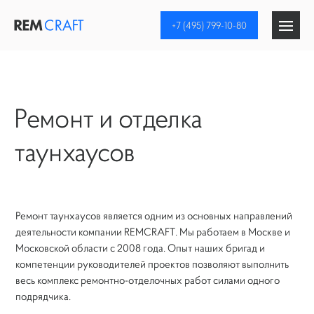
+7 (495) 799-10-80
Ремонт квартир
Ремонт и отделка
Отделка коттеджей
таунхаусов
Стоимость
Портфолио
Ремонт таунхаусов является одним из основных направлений
деятельности компании REMCRAFT. Мы работаем в Москве и
Ремонт коттеджей
Московской области с 2008 года. Опыт наших бригад и
компетенции руководителей проектов позволяют выполнить
Ремонт таунхаусов
весь комплекс ремонтно-отделочных работ силами одного
подрядчика.