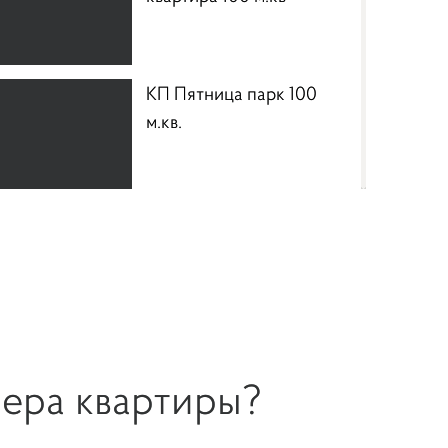
КП Пятница парк 100
м.кв.
КП Бристоль, таунхаус
120 м.кв
Химки, квартира 360 м.кв
ьера квартиры?