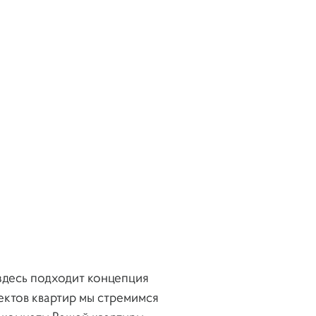
Ангелово, квартира 116
м.кв.
Скайфорт, квартира 140
м.кв.
ЖК Barrin House,
здесь подходит концепция
квартира 170 м. кв.
ектов квартир мы стремимся