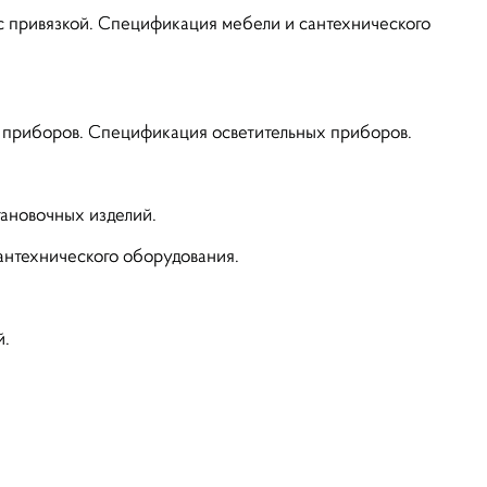
с привязкой. Спецификация мебели и сантехнического
х приборов. Спецификация осветительных приборов.
ФОРМА ОБРАТНОЙ СВ
ановочных изделий.
Е РАБОТАЕТ!
антехнического оборудования.
ОТПРАВЛЯЙТЕ ВАШИ 
й.
ZAKAZ@REMCRAFT.R
ИЛИ ЗВОНИТЕ ПО ТЕЛЕ