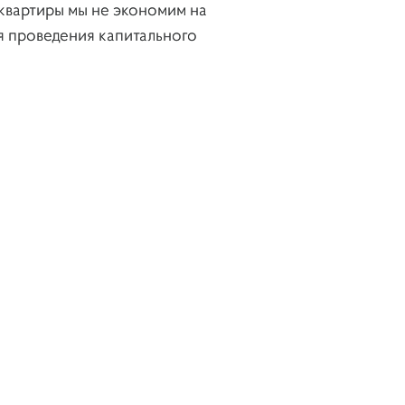
 квартиры мы не экономим на
ЖК Доминион, квартира
я проведения капитального
180 м.кв
ЖК Скайфорт, квартира
140 м.кв
КП Миллениум парк,
коттедж 450 м.кв
ЖК Итальянский квартал,
квартира 100 м.кв