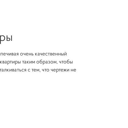
ЖК Наследие, квартира
100 м.кв.
иры
ЖК Сколково Парк,
квартира 90 м.кв.
спечивая очень качественный
квартиры таким образом, чтобы
алкиваться с тем, что чертежи не
Балашиха, квартира 180
м.кв.
Тверь, двухуровневая
квартира 240 м.кв.