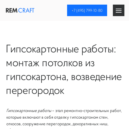
+7 (495) 799-10-80
Ремонт квартир
Гипсокартонные работы:
Цены
монтаж потолков из
Этапы ремонта
гипсокартона, возведение
Демонтажные работы
перегородок
Устройство перегородок
Гипсокартонные работы
– этап ремонтно-строительных работ,
Штукатурные работы
которые включают в себя отделку гипсокартоном стен,
откосов, сооружение перегородок, декоративных ниш,