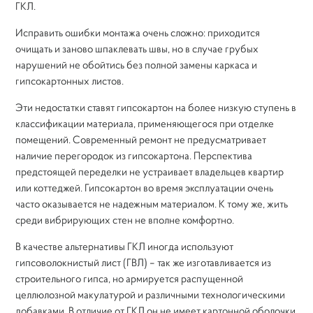
ГКЛ.
Исправить ошибки монтажа очень сложно: приходится
очищать и заново шпаклевать швы, но в случае грубых
нарушений не обойтись без полной замены каркаса и
гипсокартонных листов.
Эти недостатки ставят гипсокартон на более низкую ступень в
классификации материала, применяющегося при отделке
помещений. Современный ремонт не предусматривает
наличие перегородок из гипсокартона. Перспектива
предстоящей переделки не устраивает владельцев квартир
или коттеджей. Гипсокартон во время эксплуатации очень
часто оказывается не надежным материалом. К тому же, жить
среди вибрирующих стен не вполне комфортно.
В качестве альтернативы ГКЛ иногда используют
гипсоволокнистый лист (ГВЛ) – так же изготавливается из
строительного гипса, но армируется распущенной
целлюлозной макулатурой и различными технологическими
добавками. В отличие от ГКЛ он не имеет картонной оболочки