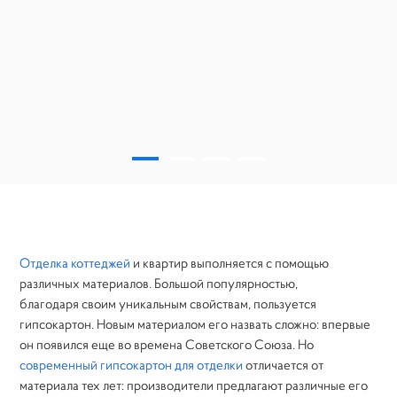
Утепление балконов и лоджий
Устройство монолитной лестницы
Монтаж натяжных потолков
Портфолио
Статьи
Отделка коттеджей
Отделка коттеджей
и квартир выполняется с помощью
различных материалов. Большой популярностью,
благодаря своим уникальным свойствам, пользуется
Дизайн интерьера
гипсокартон. Новым материалом его назвать сложно: впервые
он появился еще во времена Советского Союза. Но
Инженерные системы
современный гипсокартон для отделки
отличается от
материала тех лет: производители предлагают различные его