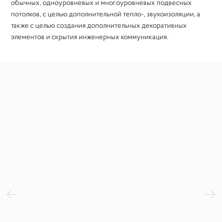
Устройство цементной стяжки
обычных, одноуровневых и многоуровневых подвесных
потолков, с целью дополнительной тепло-, звукоизоляции, а
также с целью создания дополнительных декоративных
Гипсокартонные работы
элементов и скрытия инженерных коммуникация.
Плиточные работы
Монтаж пластиковых окон
Шумоизоляция квартиры
Укладка напольных покрытий
Малярные работы
Декоративная штукатурка и покраска