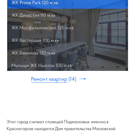
ЖК Prime Park 120 м.кв
ЖК Династия 110 м.кв
ЖК Мосфильмовский 120 м.кв
ВНИМАНИЕ ФОРМА
ОБРАТНОЙ СВЯЗИ
ЖК Вестердам 100 м.кв
ВРЕМЕННО НЕ РАБОТАЕТ!
ЖК Вавилова 120 м.кв
Мытищи ЖК Ньютон 100 м.кв
ЖК Доминион 180 м.кв.
Ремонт квартир
14
Итальянский квартал 100 м.кв
ЖК Скайфорт, 1-й Нагатинский проезд | Квартира 140
м.кв
Этот город считают столицей Подмосковья: именно в
ЖК Скайфорт, 1-й Нагатинский проезд | Квартира 120
Красногорске находится Дом правительства Московской
м.кв