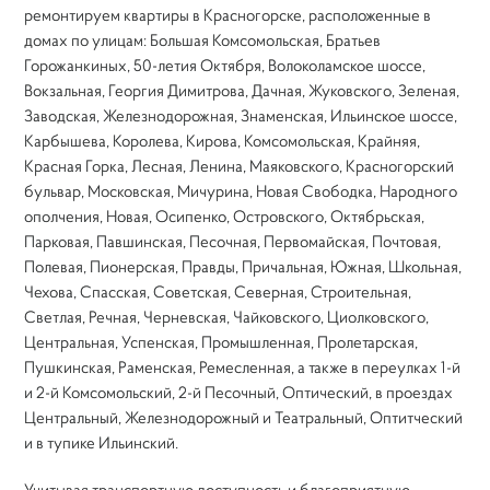
ремонтируем квартиры в Красногорске, расположенные в
домах по улицам: Большая Комсомольская, Братьев
Горожанкиных, 50-летия Октября, Волоколамское шоссе,
Вокзальная, Георгия Димитрова, Дачная, Жуковского, Зеленая,
Заводская, Железнодорожная, Знаменская, Ильинское шоссе,
Карбышева, Королева, Кирова, Комсомольская, Крайняя,
Красная Горка, Лесная, Ленина, Маяковского, Красногорский
бульвар, Московская, Мичурина, Новая Свободка, Народного
ополчения, Новая, Осипенко, Островского, Октябрьская,
Парковая, Павшинская, Песочная, Первомайская, Почтовая,
Полевая, Пионерская, Правды, Причальная, Южная, Школьная,
Чехова, Спасская, Советская, Северная, Строительная,
Светлая, Речная, Черневская, Чайковского, Циолковского,
Центральная, Успенская, Промышленная, Пролетарская,
Пушкинская, Раменская, Ремесленная, а также в переулках 1-й
и 2-й Комсомольский, 2-й Песочный, Оптический, в проездах
Центральный, Железнодорожный и Театральный, Оптитческий
и в тупике Ильинский.
Учитывая транспортную доступность и благоприятную