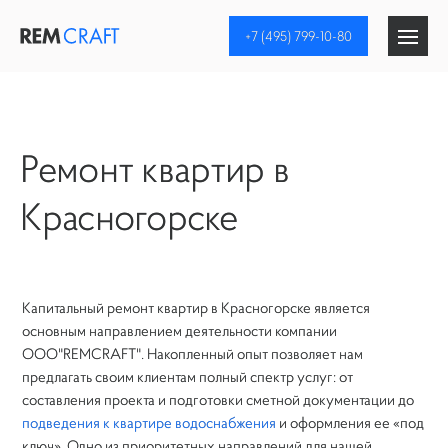
+7 (495) 799-10-80
Ремонт квартир
Ремонт квартир в
Отделка коттеджей
Красногорске
Дизайн интерьера
Инженерные системы
Капитальный ремонт квартир в Красногорске является
основным направлением деятельности компании
Компания
ООО"REMCRAFT". Накопленный опыт позволяет нам
предлагать своим клиентам полный спектр услуг: от
составления проекта и подготовки сметной документации до
подведения к квартире водоснабжения
и оформления ее «под
ключ». Одно из приоритетных направлений для нашей