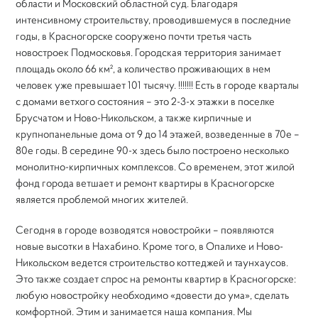
области и Московский областной суд. Благодаря
Прикрепить файл
Обзор...
интенсивному строительству, проводившемуся в последние
Красногорск, Подмосковный бульвар | Квартира 100
годы, в Красногорске сооружено почти третья часть
м.кв.
новостроек Подмосковья. Городская территория занимает
ОТПРАВЛЯЙТЕ ВАШИ ЗАЯВКИ НА ПОЧТУ
Академика Волгина квартира 100 м.кв
площадь около 66 км², а количество проживающих в нем
ZAKAZ@REMCRAFT.RU
ИЛИ ЗВОНИТЕ
человек уже превышает 101 тысячу. !!!!!!! Есть в городе кварталы
ПО ТЕЛЕФОНУ +7 495 799-10-80
Куркино, ул.Родионовская 10 | Квартира 120 м.кв
с домами ветхого состояния – это 2-3-х этажки в поселке
Брусчатом и Ново-Никольском, а также кирпичные и
Апрелевка, ул. Парковая д 11 | Квартира 120 м.кв
крупнопанельные дома от 9 до 14 этажей, возведенные в 70е –
80е годы. В середине 90-х здесь было построено несколько
монолитно-кирпичных комплексов. Со временем, этот жилой
фонд города ветшает и ремонт квартиры в Красногорске
является проблемой многих жителей.
Сегодня в городе возводятся новостройки – появляются
новые высотки в Нахабино. Кроме того, в Опалихе и Ново-
Никольском ведется строительство коттеджей и таунхаусов.
Это также создает спрос на ремонты квартир в Красногорске:
любую новостройку необходимо «довести до ума», сделать
комфортной. Этим и занимается наша компания. Мы