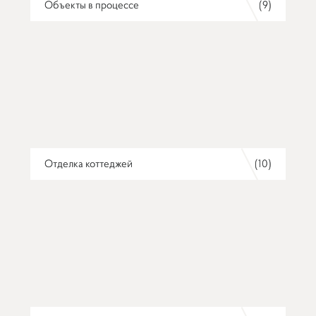
Объекты в процессе
(9)
Отделка коттеджей
(10)
Прикрепить файл
Обзор...
ОТПРАВЛЯЙТЕ ВАШИ ЗАЯВКИ НА ПОЧТУ
ZAKAZ@REMCRAFT.RU
ИЛИ ЗВОНИТЕ
ПО ТЕЛЕФОНУ +7 495 799-10-80